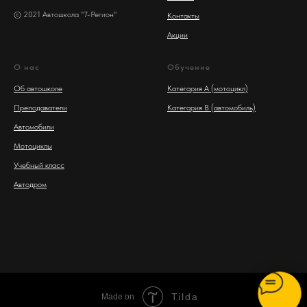
© 2021 Автошкола "7-Регион"
Контакты
Акции
О нас
Обучение
Об автошколе
Категория А (мотоцикл)
Преподаватели
Категория B (автомобиль)
Автомобили
Мотоциклы
Учебный класс
Автодром
Tilda
Made on